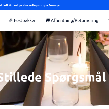
festtelt & festpakke udlejning på Amager
🎉 Festpakker
🚚 Afhentning/Returnering
Stillede Spørgsmål