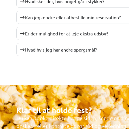
Hvad sker der, hvis noget går i stykker?
Kan jeg ændre eller afbestille min reservation?
Er der mulighed for at leje ekstra udstyr?
Hvad hvis jeg har andre spørgsmål?
Klar til at holde fest?
Du kan booke direkte her på siden, sende os din
ønsker – eller
kontakte os
for råd og vejledning.