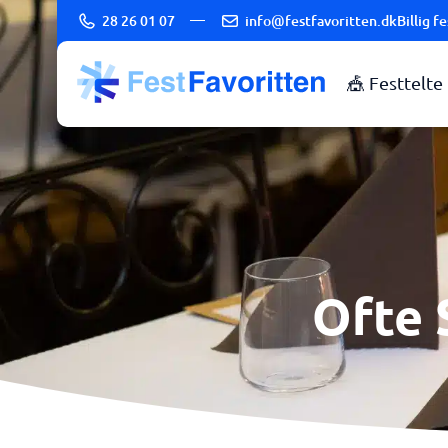
28 26 01 07
info@festfavoritten.dk
Billig 
🎪 Festtelte
Ofte 